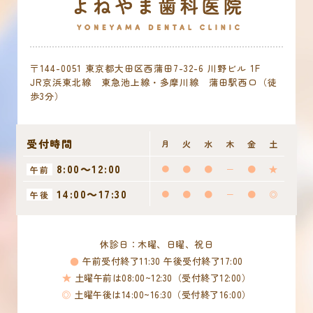
〒144-0051 東京都大田区西蒲田7-32-6 川野ビル 1F
JR京浜東北線 東急池上線・多摩川線 蒲田駅西口（徒
歩3分）
受付時間
月
火
水
木
金
土
8:00～12:00
●
●
●
－
●
★
午前
14:00～17:30
●
●
●
－
●
◎
午後
休診日：木曜、日曜、祝日
●
午前受付終了11:30 午後受付終了17:00
★
土曜午前は08:00~12:30（受付終了12:00）
◎
土曜午後は14:00~16:30（受付終了16:00）